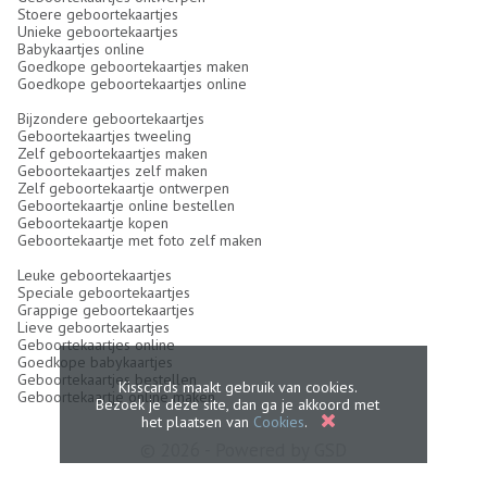
Stoere geboortekaartjes
Unieke geboortekaartjes
Babykaartjes online
Goedkope geboortekaartjes maken
Goedkope geboortekaartjes online
Bijzondere geboortekaartjes
Geboortekaartjes tweeling
Zelf geboortekaartjes maken
Geboortekaartjes zelf maken
Zelf geboortekaartje ontwerpen
Geboortekaartje online bestellen
Geboortekaartje kopen
Geboortekaartje met foto zelf maken
Leuke geboortekaartjes
Speciale geboortekaartjes
Grappige geboortekaartjes
Lieve geboortekaartjes
Geboortekaartjes online
Goedkope babykaartjes
Geboortekaartjes bestellen
Kisscards maakt gebruik van cookies.
Geboortekaartje online maken
Bezoek je deze site, dan ga je akkoord met
het plaatsen van
Cookies
.
© 2026 - Powered by
GSD