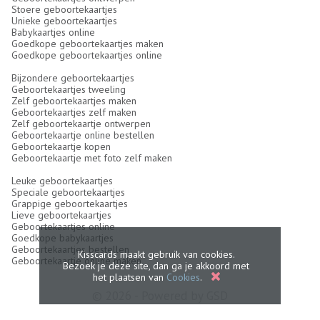
Stoere geboortekaartjes
Unieke geboortekaartjes
Babykaartjes online
Goedkope geboortekaartjes maken
Goedkope geboortekaartjes online
Bijzondere geboortekaartjes
Geboortekaartjes tweeling
Zelf geboortekaartjes maken
Geboortekaartjes zelf maken
Zelf geboortekaartje ontwerpen
Geboortekaartje online bestellen
Geboortekaartje kopen
Geboortekaartje met foto zelf maken
Leuke geboortekaartjes
Speciale geboortekaartjes
Grappige geboortekaartjes
Lieve geboortekaartjes
Geboortekaartjes online
Goedkope babykaartjes
Geboortekaartjes bestellen
Kisscards maakt gebruik van cookies.
Geboortekaartje online maken
Bezoek je deze site, dan ga je akkoord met
het plaatsen van
Cookies
.
© 2026 - Powered by
GSD