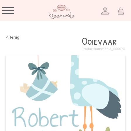
Ooievaar
< Terug
Productnummer: A_000076