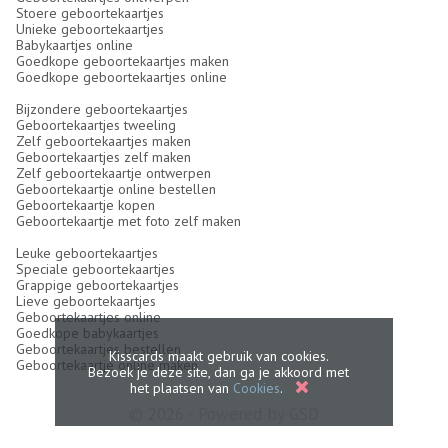
Stoere geboortekaartjes
Unieke geboortekaartjes
Babykaartjes online
Goedkope geboortekaartjes maken
Goedkope geboortekaartjes online
Bijzondere geboortekaartjes
Geboortekaartjes tweeling
Zelf geboortekaartjes maken
Geboortekaartjes zelf maken
Zelf geboortekaartje ontwerpen
Geboortekaartje online bestellen
Geboortekaartje kopen
Geboortekaartje met foto zelf maken
Leuke geboortekaartjes
Speciale geboortekaartjes
Grappige geboortekaartjes
Lieve geboortekaartjes
Geboortekaartjes online
Goedkope babykaartjes
Geboortekaartjes bestellen
Kisscards maakt gebruik van cookies.
Geboortekaartje online maken
Bezoek je deze site, dan ga je akkoord met
het plaatsen van
Cookies
.
© 2026 - Powered by
GSD