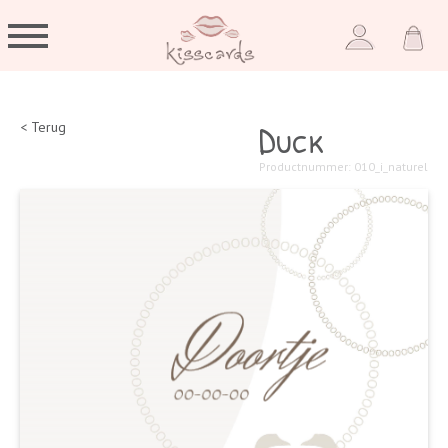
Duck
< Terug
Productnummer: 010_i_naturel