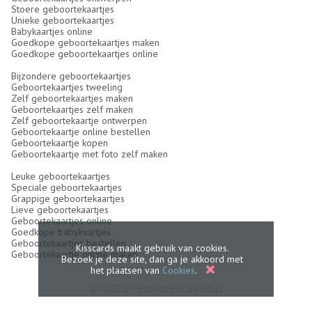
Stoere geboortekaartjes
Unieke geboortekaartjes
Babykaartjes online
Goedkope geboortekaartjes maken
Goedkope geboortekaartjes online
Bijzondere geboortekaartjes
Geboortekaartjes tweeling
Zelf geboortekaartjes maken
Geboortekaartjes zelf maken
Zelf geboortekaartje ontwerpen
Geboortekaartje online bestellen
Geboortekaartje kopen
Geboortekaartje met foto zelf maken
Leuke geboortekaartjes
Speciale geboortekaartjes
Grappige geboortekaartjes
Lieve geboortekaartjes
Geboortekaartjes online
Goedkope babykaartjes
Geboortekaartjes bestellen
Kisscards maakt gebruik van cookies.
Geboortekaartje online maken
Bezoek je deze site, dan ga je akkoord met
het plaatsen van
Cookies
.
© 2026 - Powered by
GSD