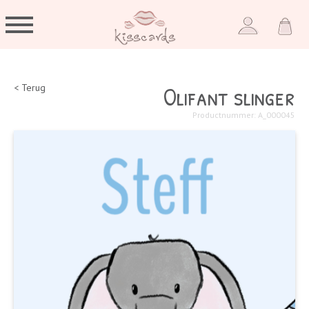
Olifant slinger
< Terug
Productnummer: A_000045