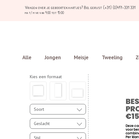
Vragen over je geboortekaartjes?
Bel gerust (+31) (0)497-331 331
ma t/ m vr van 9:00 tot 15:00
Alle
Jongen
Meisje
Tweeling
Z
Kies een formaat
Soort
Geslacht
Stijl