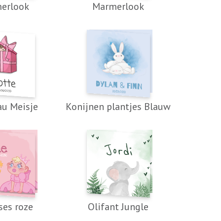
erlook
Marmerlook
au Meisje
Konijnen plantjes Blauw
ses roze
Olifant Jungle