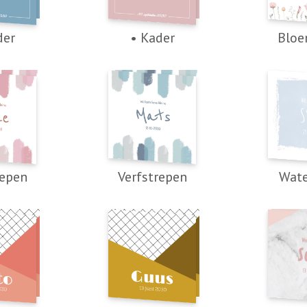
der
• Kader
Bloe
repen
Verfstrepen
Wate