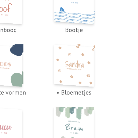
enboog
Bootje
te vormen
• Bloemetjes