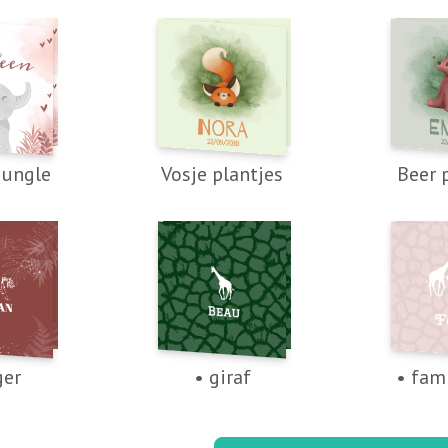
Jungle
Vosje plantjes
Beer 
ger
• giraf
• fami