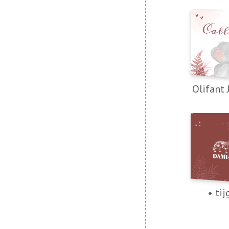
Olifant 
• tij