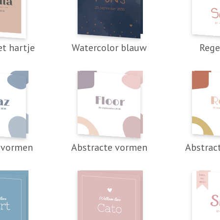
t hartje
Watercolor blauw
Reg
 vormen
Abstracte vormen
Abstrac