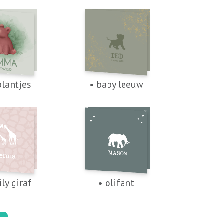
plantjes
• baby leeuw
ly giraf
• olifant