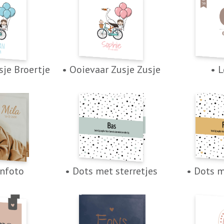
sje Broertje
• Ooievaar Zusje Zusje
• L
nfoto
• Dots met sterretjes
• Dots m