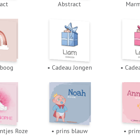
act
Abstract
Marm
nboog
• Cadeau Jongen
• Cade
ntjes Roze
• prins blauw
• prin