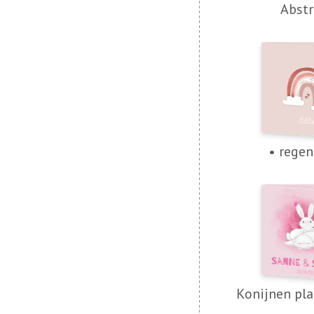
Abstr
• rege
Konijnen pla