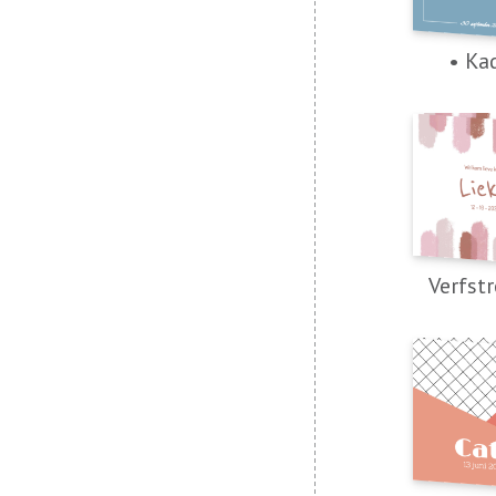
• Ka
Verfst