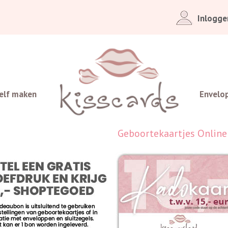
Inlogge
elf maken
Envelo
Geboortekaartjes Online