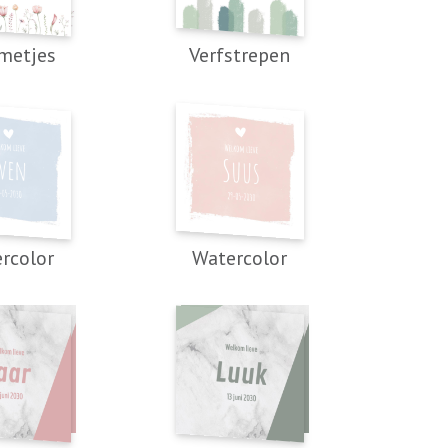
metjes
Verfstrepen
rcolor
Watercolor