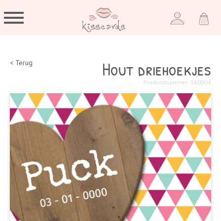
Hout driehoekjes
< Terug
Productnummer: 160004