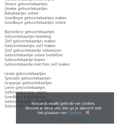
Stoere geboortekaartjes
Unieke geboortekaartjes
Babykaartjes online
Goedkope geboortekaartjes maken
Goedkope geboortekaartjes online
Bijzondere geboortekaartjes
Geboortekaartjes tweeling
Zelf geboortekaartjes maken
Geboortekaartjes zelf maken
Zelf geboortekaartje ontwerpen
Geboortekaartje online bestellen
Geboortekaartje kopen
Geboortekaartje met foto zelf maken
Leuke geboortekaartjes
Speciale geboortekaartjes
Grappige geboortekaartjes
Lieve geboortekaartjes
Geboortekaartjes online
Goedkope babykaartjes
Geboortekaartjes bestellen
Kisscards maakt gebruik van cookies.
Geboortekaartje online maken
Bezoek je deze site, dan ga je akkoord met
het plaatsen van
Cookies
.
© 2026 - Powered by
GSD