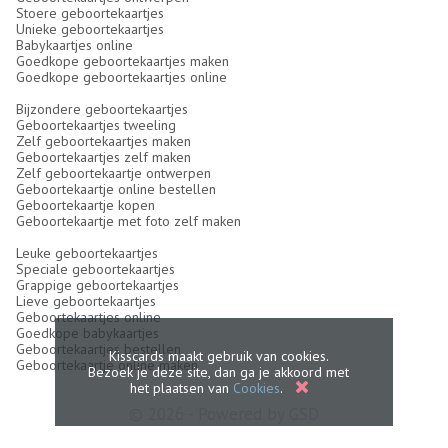
Stoere geboortekaartjes
Unieke geboortekaartjes
Babykaartjes online
Goedkope geboortekaartjes maken
Goedkope geboortekaartjes online
Bijzondere geboortekaartjes
Geboortekaartjes tweeling
Zelf geboortekaartjes maken
Geboortekaartjes zelf maken
Zelf geboortekaartje ontwerpen
Geboortekaartje online bestellen
Geboortekaartje kopen
Geboortekaartje met foto zelf maken
Leuke geboortekaartjes
Speciale geboortekaartjes
Grappige geboortekaartjes
Lieve geboortekaartjes
Geboortekaartjes online
Goedkope babykaartjes
Geboortekaartjes bestellen
Kisscards maakt gebruik van cookies.
Geboortekaartje online maken
Bezoek je deze site, dan ga je akkoord met
het plaatsen van
Cookies
.
© 2026 - Powered by
GSD