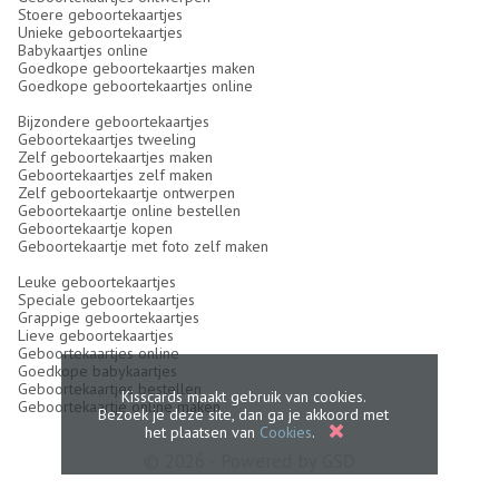
Stoere geboortekaartjes
Unieke geboortekaartjes
Babykaartjes online
Goedkope geboortekaartjes maken
Goedkope geboortekaartjes online
Bijzondere geboortekaartjes
Geboortekaartjes tweeling
Zelf geboortekaartjes maken
Geboortekaartjes zelf maken
Zelf geboortekaartje ontwerpen
Geboortekaartje online bestellen
Geboortekaartje kopen
Geboortekaartje met foto zelf maken
Leuke geboortekaartjes
Speciale geboortekaartjes
Grappige geboortekaartjes
Lieve geboortekaartjes
Geboortekaartjes online
Goedkope babykaartjes
Geboortekaartjes bestellen
Kisscards maakt gebruik van cookies.
Geboortekaartje online maken
Bezoek je deze site, dan ga je akkoord met
het plaatsen van
Cookies
.
© 2026 - Powered by
GSD