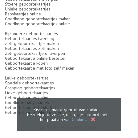
Stoere geboortekaartjes
Unieke geboortekaartjes
Babykaartjes online
Goedkope geboortekaartjes maken
Goedkope geboortekaartjes online
Bijzondere geboortekaartjes
Geboortekaartjes tweeling
Zelf geboortekaartjes maken
Geboortekaartjes zelf maken
Zelf geboortekaartje ontwerpen
Geboortekaartje online bestellen
Geboortekaartje kopen
Geboortekaartje met foto zelf maken
Leuke geboortekaartjes
Speciale geboortekaartjes
Grappige geboortekaartjes
Lieve geboortekaartjes
Geboortekaartjes online
Goedkope babykaartjes
Geboortekaartjes bestellen
Kisscards maakt gebruik van cookies.
Geboortekaartje online maken
Bezoek je deze site, dan ga je akkoord met
het plaatsen van
Cookies
.
© 2026 - Powered by
GSD