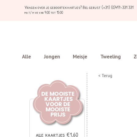
Vragen over je geboortekaartjes?
Bel gerust (+31) (0)497-331 331
ma t/ m vr van 9:00 tot 15:00
Alle
Jongen
Meisje
Tweeling
Z
< Terug
alle kaartjes €1,60