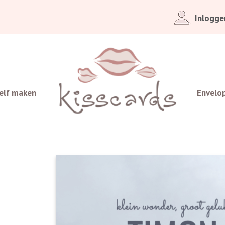
Inlogge
elf maken
Envelo