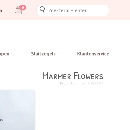
0
n
ppen
Sluitzegels
Klantenservice
Marmer Flowers
Productnummer: A_000087