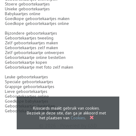
Stoere geboortekaartjes
Unieke geboortekaartjes
Babykaartjes online
Goedkope geboortekaartjes maken
Goedkope geboortekaartjes online
Bijzondere geboortekaartjes
Geboortekaartjes tweeling
Zelf geboortekaartjes maken
Geboortekaartjes zelf maken
Zelf geboortekaartje ontwerpen
Geboortekaartje online bestellen
Geboortekaartje kopen
Geboortekaartje met foto zelf maken
Leuke geboortekaartjes
Speciale geboortekaartjes
Grappige geboortekaartjes
Lieve geboortekaartjes
Geboortekaartjes online
Goedkope babykaartjes
Geboortekaartjes bestellen
Kisscards maakt gebruik van cookies.
Geboortekaartje online maken
Bezoek je deze site, dan ga je akkoord met
het plaatsen van
Cookies
.
© 2026 - Powered by
GSD