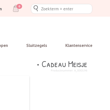
0
n
ppen
Sluitzegels
Klantenservice
• Cadeau Meisje
Productnummer: A_000196