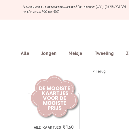
Vragen over je geboortekaartjes?
Bel gerust (+31) (0)497-331 331
ma t/ m vr van 9:00 tot 15:00
Alle
Jongen
Meisje
Tweeling
Z
< Terug
alle kaartjes €1,60