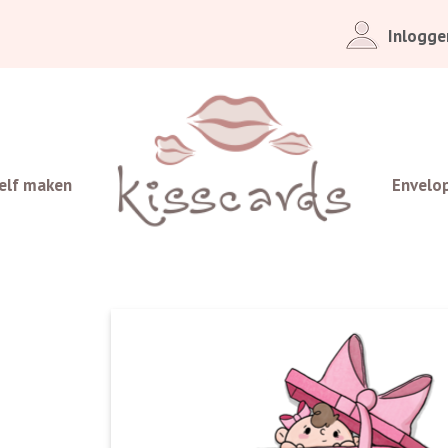
Inlogge
elf maken
Envelo