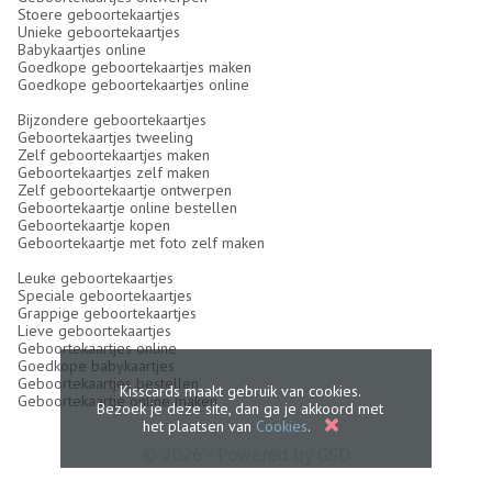
Stoere geboortekaartjes
Unieke geboortekaartjes
Babykaartjes online
Goedkope geboortekaartjes maken
Goedkope geboortekaartjes online
Bijzondere geboortekaartjes
Geboortekaartjes tweeling
Zelf geboortekaartjes maken
Geboortekaartjes zelf maken
Zelf geboortekaartje ontwerpen
Geboortekaartje online bestellen
Geboortekaartje kopen
Geboortekaartje met foto zelf maken
Leuke geboortekaartjes
Speciale geboortekaartjes
Grappige geboortekaartjes
Lieve geboortekaartjes
Geboortekaartjes online
Goedkope babykaartjes
Geboortekaartjes bestellen
Kisscards maakt gebruik van cookies.
Geboortekaartje online maken
Bezoek je deze site, dan ga je akkoord met
het plaatsen van
Cookies
.
© 2026 - Powered by
GSD