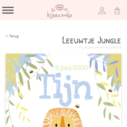
Leeuwtje Jungle
< Terug
Productnummer: A_000074