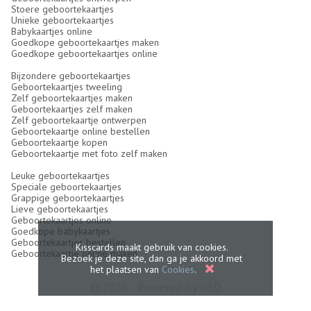
Stoere geboortekaartjes
Unieke geboortekaartjes
Babykaartjes online
Goedkope geboortekaartjes maken
Goedkope geboortekaartjes online
Bijzondere geboortekaartjes
Geboortekaartjes tweeling
Zelf geboortekaartjes maken
Geboortekaartjes zelf maken
Zelf geboortekaartje ontwerpen
Geboortekaartje online bestellen
Geboortekaartje kopen
Geboortekaartje met foto zelf maken
Leuke geboortekaartjes
Speciale geboortekaartjes
Grappige geboortekaartjes
Lieve geboortekaartjes
Geboortekaartjes online
Goedkope babykaartjes
Geboortekaartjes bestellen
Kisscards maakt gebruik van cookies.
Geboortekaartje online maken
Bezoek je deze site, dan ga je akkoord met
het plaatsen van
Cookies
.
© 2026 - Powered by
GSD