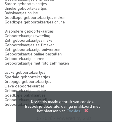
Stoere geboortekaartjes
Unieke geboortekaartjes
Babykaartjes online
Goedkope geboortekaartjes maken
Goedkope geboortekaartjes online
Bijzondere geboortekaartjes
Geboortekaartjes tweeling
Zelf geboortekaartjes maken
Geboortekaartjes zelf maken
Zelf geboortekaartje ontwerpen
Geboortekaartje online bestellen
Geboortekaartje kopen
Geboortekaartje met foto zelf maken
Leuke geboortekaartjes
Speciale geboortekaartjes
Grappige geboortekaartjes
Lieve geboortekaartjes
Geboortekaartjes online
Goedkope babykaartjes
Geboortekaartjes bestellen
Kisscards maakt gebruik van cookies.
Geboortekaartje online maken
Bezoek je deze site, dan ga je akkoord met
het plaatsen van
Cookies
.
© 2026 - Powered by
GSD