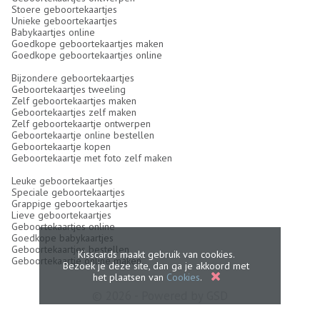
Stoere geboortekaartjes
Unieke geboortekaartjes
Babykaartjes online
Goedkope geboortekaartjes maken
Goedkope geboortekaartjes online
Bijzondere geboortekaartjes
Geboortekaartjes tweeling
Zelf geboortekaartjes maken
Geboortekaartjes zelf maken
Zelf geboortekaartje ontwerpen
Geboortekaartje online bestellen
Geboortekaartje kopen
Geboortekaartje met foto zelf maken
Leuke geboortekaartjes
Speciale geboortekaartjes
Grappige geboortekaartjes
Lieve geboortekaartjes
Geboortekaartjes online
Goedkope babykaartjes
Geboortekaartjes bestellen
Kisscards maakt gebruik van cookies.
Geboortekaartje online maken
Bezoek je deze site, dan ga je akkoord met
het plaatsen van
Cookies
.
© 2026 - Powered by
GSD