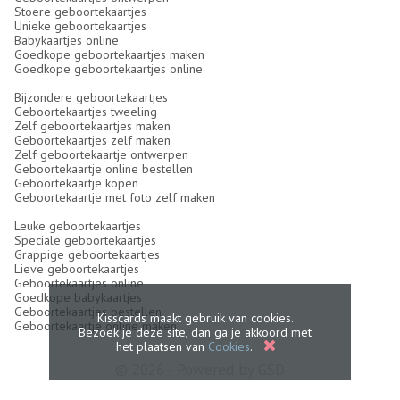
Stoere geboortekaartjes
Unieke geboortekaartjes
Babykaartjes online
Goedkope geboortekaartjes maken
Goedkope geboortekaartjes online
Bijzondere geboortekaartjes
Geboortekaartjes tweeling
Zelf geboortekaartjes maken
Geboortekaartjes zelf maken
Zelf geboortekaartje ontwerpen
Geboortekaartje online bestellen
Geboortekaartje kopen
Geboortekaartje met foto zelf maken
Leuke geboortekaartjes
Speciale geboortekaartjes
Grappige geboortekaartjes
Lieve geboortekaartjes
Geboortekaartjes online
Goedkope babykaartjes
Geboortekaartjes bestellen
Kisscards maakt gebruik van cookies.
Geboortekaartje online maken
Bezoek je deze site, dan ga je akkoord met
het plaatsen van
Cookies
.
© 2026 - Powered by
GSD