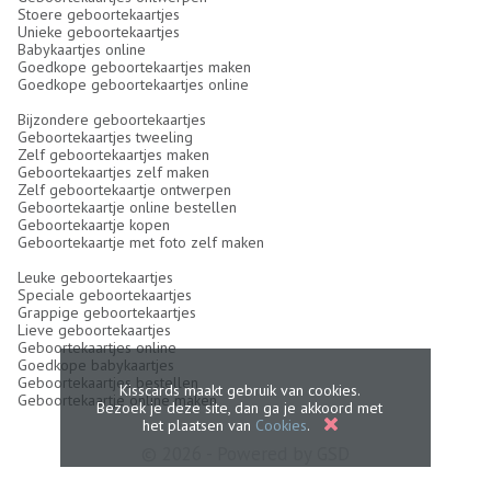
Stoere geboortekaartjes
Unieke geboortekaartjes
Babykaartjes online
Goedkope geboortekaartjes maken
Goedkope geboortekaartjes online
Bijzondere geboortekaartjes
Geboortekaartjes tweeling
Zelf geboortekaartjes maken
Geboortekaartjes zelf maken
Zelf geboortekaartje ontwerpen
Geboortekaartje online bestellen
Geboortekaartje kopen
Geboortekaartje met foto zelf maken
Leuke geboortekaartjes
Speciale geboortekaartjes
Grappige geboortekaartjes
Lieve geboortekaartjes
Geboortekaartjes online
Goedkope babykaartjes
Geboortekaartjes bestellen
Kisscards maakt gebruik van cookies.
Geboortekaartje online maken
Bezoek je deze site, dan ga je akkoord met
het plaatsen van
Cookies
.
© 2026 - Powered by
GSD