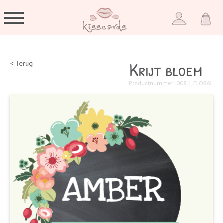
Krijt bloem
< Terug
Productnummer: 008_J_FLORAL