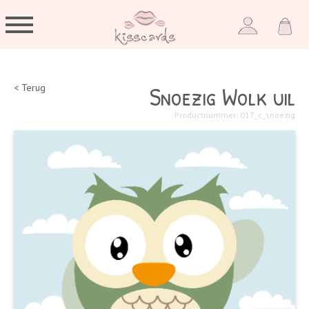
Snoezig Wolk uil
< Terug
Productnummer: 017_c_snoezig