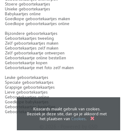
Stoere geboortekaartjes
Unieke geboortekaartjes
Babykaartjes online
Goedkope geboortekaartjes maken
Goedkope geboortekaartjes online
Bijzondere geboortekaartjes
Geboortekaartjes tweeling
Zelf geboortekaartjes maken
Geboortekaartjes zelf maken
Zelf geboortekaartje ontwerpen
Geboortekaartje online bestellen
Geboortekaartje kopen
Geboortekaartje met foto zelf maken
Leuke geboortekaartjes
Speciale geboortekaartjes
Grappige geboortekaartjes
Lieve geboortekaartjes
Geboortekaartjes online
Goedkope babykaartjes
Geboortekaartjes bestellen
Kisscards maakt gebruik van cookies.
Geboortekaartje online maken
Bezoek je deze site, dan ga je akkoord met
het plaatsen van
Cookies
.
© 2026 - Powered by
GSD