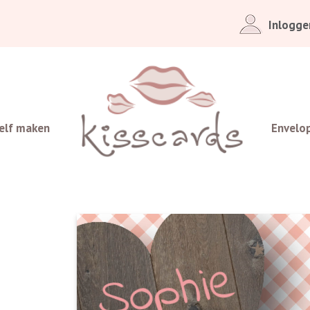
Inlogge
elf maken
Envelo