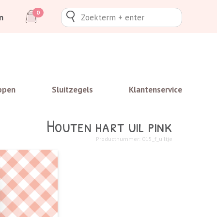
0
n
ppen
Sluitzegels
Klantenservice
Houten hart uil pink
Productnummer: 015_f_uiltje