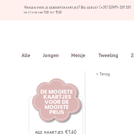
Vragen over je geboortekaartjes?
Bel gerust (+31) (0)497-331 331
ma t/ m vr van 9:00 tot 15:00
Alle
Jongen
Meisje
Tweeling
Z
< Terug
alle kaartjes €1,60