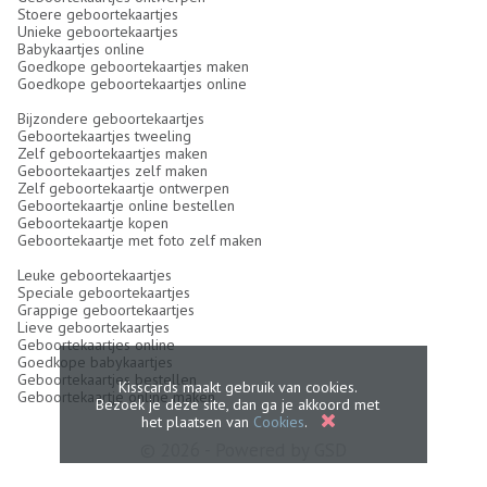
Stoere geboortekaartjes
Unieke geboortekaartjes
Babykaartjes online
Goedkope geboortekaartjes maken
Goedkope geboortekaartjes online
Bijzondere geboortekaartjes
Geboortekaartjes tweeling
Zelf geboortekaartjes maken
Geboortekaartjes zelf maken
Zelf geboortekaartje ontwerpen
Geboortekaartje online bestellen
Geboortekaartje kopen
Geboortekaartje met foto zelf maken
Leuke geboortekaartjes
Speciale geboortekaartjes
Grappige geboortekaartjes
Lieve geboortekaartjes
Geboortekaartjes online
Goedkope babykaartjes
Geboortekaartjes bestellen
Kisscards maakt gebruik van cookies.
Geboortekaartje online maken
Bezoek je deze site, dan ga je akkoord met
het plaatsen van
Cookies
.
© 2026 - Powered by
GSD