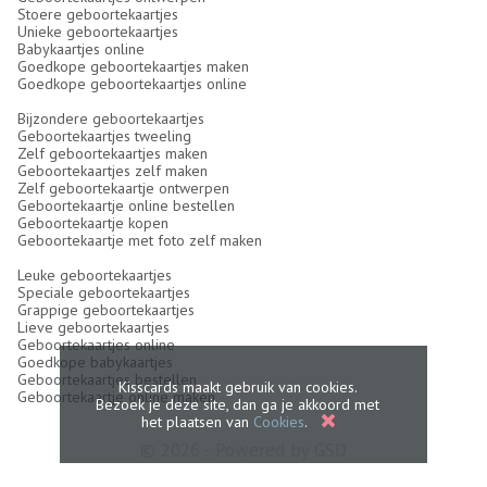
Stoere geboortekaartjes
Unieke geboortekaartjes
Babykaartjes online
Goedkope geboortekaartjes maken
Goedkope geboortekaartjes online
Bijzondere geboortekaartjes
Geboortekaartjes tweeling
Zelf geboortekaartjes maken
Geboortekaartjes zelf maken
Zelf geboortekaartje ontwerpen
Geboortekaartje online bestellen
Geboortekaartje kopen
Geboortekaartje met foto zelf maken
Leuke geboortekaartjes
Speciale geboortekaartjes
Grappige geboortekaartjes
Lieve geboortekaartjes
Geboortekaartjes online
Goedkope babykaartjes
Geboortekaartjes bestellen
Kisscards maakt gebruik van cookies.
Geboortekaartje online maken
Bezoek je deze site, dan ga je akkoord met
het plaatsen van
Cookies
.
© 2026 - Powered by
GSD