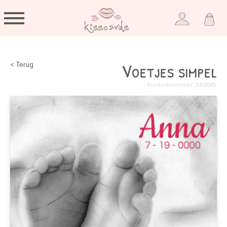
Voetjes simpel
< Terug
Productnummer: 160045