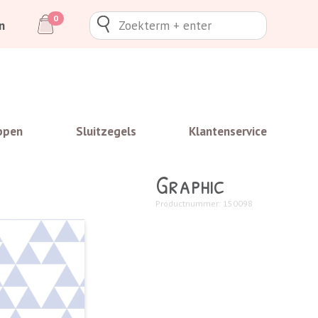
0
n
ppen
Sluitzegels
Klantenservice
Graphic
Productnummer: 150098