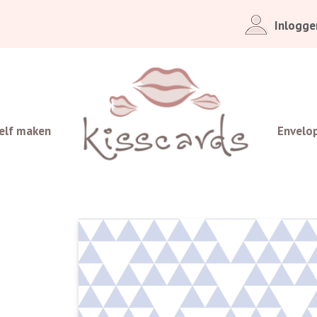
Inlogge
elf maken
Envelo