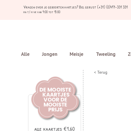
Vragen over je geboortekaartjes?
Bel gerust (+31) (0)497-331 331
ma t/ m vr van 9:00 tot 15:00
Alle
Jongen
Meisje
Tweeling
Z
< Terug
alle kaartjes €1,60