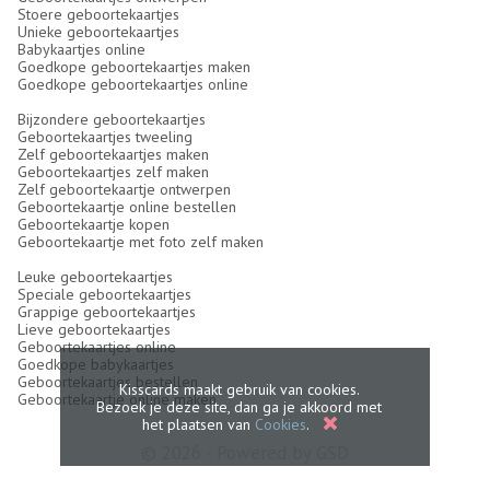
Stoere geboortekaartjes
Unieke geboortekaartjes
Babykaartjes online
Goedkope geboortekaartjes maken
Goedkope geboortekaartjes online
Bijzondere geboortekaartjes
Geboortekaartjes tweeling
Zelf geboortekaartjes maken
Geboortekaartjes zelf maken
Zelf geboortekaartje ontwerpen
Geboortekaartje online bestellen
Geboortekaartje kopen
Geboortekaartje met foto zelf maken
Leuke geboortekaartjes
Speciale geboortekaartjes
Grappige geboortekaartjes
Lieve geboortekaartjes
Geboortekaartjes online
Goedkope babykaartjes
Geboortekaartjes bestellen
Kisscards maakt gebruik van cookies.
Geboortekaartje online maken
Bezoek je deze site, dan ga je akkoord met
het plaatsen van
Cookies
.
© 2026 - Powered by
GSD