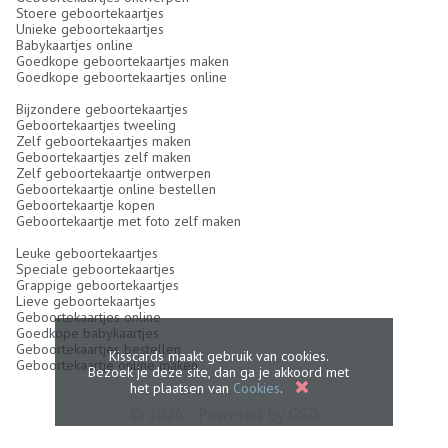
Stoere geboortekaartjes
Unieke geboortekaartjes
Babykaartjes online
Goedkope geboortekaartjes maken
Goedkope geboortekaartjes online
Bijzondere geboortekaartjes
Geboortekaartjes tweeling
Zelf geboortekaartjes maken
Geboortekaartjes zelf maken
Zelf geboortekaartje ontwerpen
Geboortekaartje online bestellen
Geboortekaartje kopen
Geboortekaartje met foto zelf maken
Leuke geboortekaartjes
Speciale geboortekaartjes
Grappige geboortekaartjes
Lieve geboortekaartjes
Geboortekaartjes online
Goedkope babykaartjes
Geboortekaartjes bestellen
Kisscards maakt gebruik van cookies.
Geboortekaartje online maken
Bezoek je deze site, dan ga je akkoord met
het plaatsen van
Cookies
.
© 2026 - Powered by
GSD