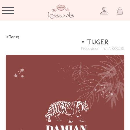
• tijger
< Terug
Productnummer: A_000185