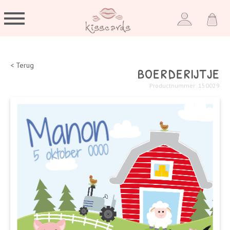
boerderijtje
< Terug
Productnummer: 150029