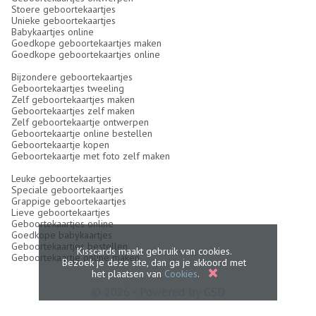
Stoere geboortekaartjes
Unieke geboortekaartjes
Babykaartjes online
Goedkope geboortekaartjes maken
Goedkope geboortekaartjes online
Bijzondere geboortekaartjes
Geboortekaartjes tweeling
Zelf geboortekaartjes maken
Geboortekaartjes zelf maken
Zelf geboortekaartje ontwerpen
Geboortekaartje online bestellen
Geboortekaartje kopen
Geboortekaartje met foto zelf maken
Leuke geboortekaartjes
Speciale geboortekaartjes
Grappige geboortekaartjes
Lieve geboortekaartjes
Geboortekaartjes online
Goedkope babykaartjes
Geboortekaartjes bestellen
Kisscards maakt gebruik van cookies.
Geboortekaartje online maken
Bezoek je deze site, dan ga je akkoord met
het plaatsen van
Cookies
.
© 2026 - Powered by
GSD