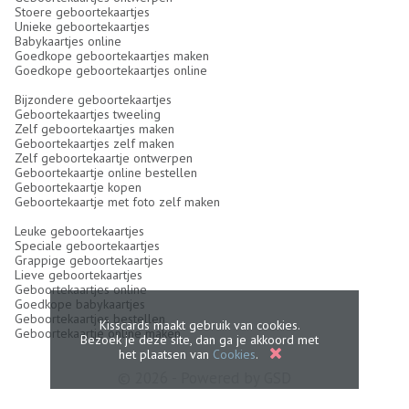
Stoere geboortekaartjes
Unieke geboortekaartjes
Babykaartjes online
Goedkope geboortekaartjes maken
Goedkope geboortekaartjes online
Bijzondere geboortekaartjes
Geboortekaartjes tweeling
Zelf geboortekaartjes maken
Geboortekaartjes zelf maken
Zelf geboortekaartje ontwerpen
Geboortekaartje online bestellen
Geboortekaartje kopen
Geboortekaartje met foto zelf maken
Leuke geboortekaartjes
Speciale geboortekaartjes
Grappige geboortekaartjes
Lieve geboortekaartjes
Geboortekaartjes online
Goedkope babykaartjes
Geboortekaartjes bestellen
Kisscards maakt gebruik van cookies.
Geboortekaartje online maken
Bezoek je deze site, dan ga je akkoord met
het plaatsen van
Cookies
.
© 2026 - Powered by
GSD