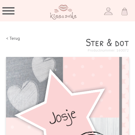
Ster & dot
< Terug
Productnummer: 160072