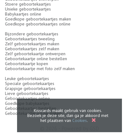
Stoere geboortekaartjes
Unieke geboortekaartjes
Babykaartjes online
Goedkope geboortekaartjes maken
Goedkope geboortekaartjes online
Bijzondere geboortekaartjes
Geboortekaartjes tweeling
Zelf geboortekaartjes maken
Geboortekaartjes zelf maken
Zelf geboortekaartje ontwerpen
Geboortekaartje online bestellen
Geboortekaartje kopen
Geboortekaartje met foto zelf maken
Leuke geboortekaartjes
Speciale geboortekaartjes
Grappige geboortekaartjes
Lieve geboortekaartjes
Geboortekaartjes online
Goedkope babykaartjes
Geboortekaartjes bestellen
Kisscards maakt gebruik van cookies.
Geboortekaartje online maken
Bezoek je deze site, dan ga je akkoord met
het plaatsen van
Cookies
.
© 2026 - Powered by
GSD