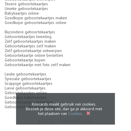
Stoere geboortekaartjes
Unieke geboortekaartjes
Babykaartjes online
Goedkope geboortekaartjes maken
Goedkope geboortekaartjes online
Bijzondere geboortekaartjes
Geboortekaartjes tweeling
Zelf geboortekaartjes maken
Geboortekaartjes zelf maken
Zelf geboortekaartje ontwerpen
Geboortekaartje online bestellen
Geboortekaartje kopen
Geboortekaartje met foto zelf maken
Leuke geboortekaartjes
Speciale geboortekaartjes
Grappige geboortekaartjes
Lieve geboortekaartjes
Geboortekaartjes online
Goedkope babykaartjes
Geboortekaartjes bestellen
Kisscards maakt gebruik van cookies.
Geboortekaartje online maken
Bezoek je deze site, dan ga je akkoord met
het plaatsen van
Cookies
.
© 2026 - Powered by
GSD