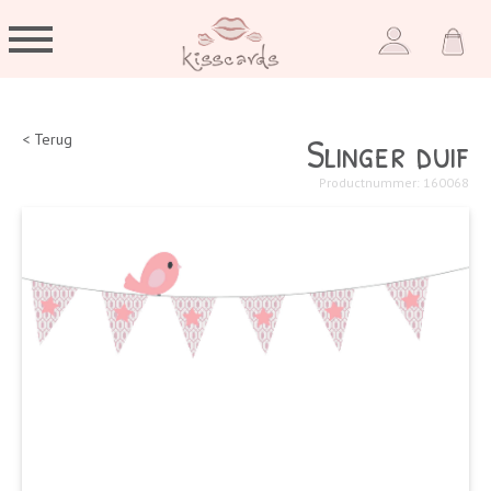
Slinger duif
< Terug
Productnummer: 160068