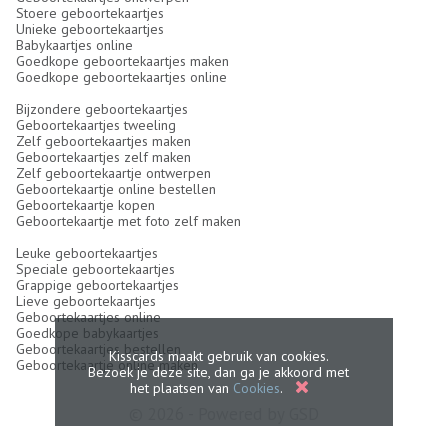
Stoere geboortekaartjes
Unieke geboortekaartjes
Babykaartjes online
Goedkope geboortekaartjes maken
Goedkope geboortekaartjes online
Bijzondere geboortekaartjes
Geboortekaartjes tweeling
Zelf geboortekaartjes maken
Geboortekaartjes zelf maken
Zelf geboortekaartje ontwerpen
Geboortekaartje online bestellen
Geboortekaartje kopen
Geboortekaartje met foto zelf maken
Leuke geboortekaartjes
Speciale geboortekaartjes
Grappige geboortekaartjes
Lieve geboortekaartjes
Geboortekaartjes online
Goedkope babykaartjes
Geboortekaartjes bestellen
Kisscards maakt gebruik van cookies.
Geboortekaartje online maken
Bezoek je deze site, dan ga je akkoord met
het plaatsen van
Cookies
.
© 2026 - Powered by
GSD