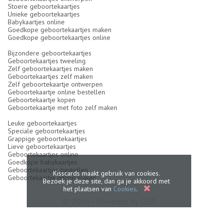
Stoere geboortekaartjes
Unieke geboortekaartjes
Babykaartjes online
Goedkope geboortekaartjes maken
Goedkope geboortekaartjes online
Bijzondere geboortekaartjes
Geboortekaartjes tweeling
Zelf geboortekaartjes maken
Geboortekaartjes zelf maken
Zelf geboortekaartje ontwerpen
Geboortekaartje online bestellen
Geboortekaartje kopen
Geboortekaartje met foto zelf maken
Leuke geboortekaartjes
Speciale geboortekaartjes
Grappige geboortekaartjes
Lieve geboortekaartjes
Geboortekaartjes online
Goedkope babykaartjes
Geboortekaartjes bestellen
Kisscards maakt gebruik van cookies.
Geboortekaartje online maken
Bezoek je deze site, dan ga je akkoord met
het plaatsen van
Cookies
.
© 2026 - Powered by
GSD