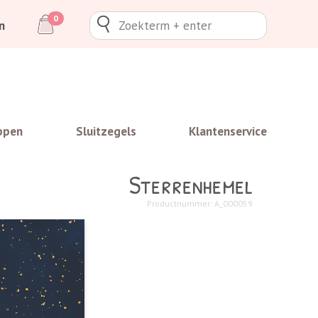
0
n
ppen
Sluitzegels
Klantenservice
Sterrenhemel
Productnummer: A_000059