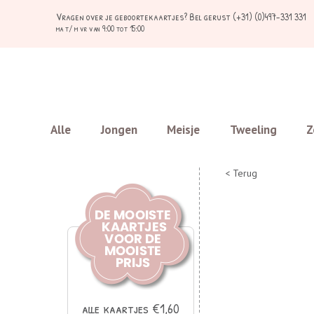
Vragen over je geboortekaartjes?
Bel gerust (+31) (0)497-331 331
ma t/ m vr van 9:00 tot 15:00
Alle
Jongen
Meisje
Tweeling
Z
< Terug
alle kaartjes €1,60