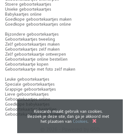
Stoere geboortekaartjes
Unieke geboortekaartjes
Babykaartjes online
Goedkope geboortekaartjes maken
Goedkope geboortekaartjes online
Bijzondere geboortekaartjes
Geboortekaartjes tweeling
Zelf geboortekaartjes maken
Geboortekaartjes zelf maken
Zelf geboortekaartje ontwerpen
Geboortekaartje online bestellen
Geboortekaartje kopen
Geboortekaartje met foto zelf maken
Leuke geboortekaartjes
Speciale geboortekaartjes
Grappige geboortekaartjes
Lieve geboortekaartjes
Geboortekaartjes online
Goedkope babykaartjes
Geboortekaartjes bestellen
Kisscards maakt gebruik van cookies.
Geboortekaartje online maken
Bezoek je deze site, dan ga je akkoord met
het plaatsen van
Cookies
.
© 2026 - Powered by
GSD