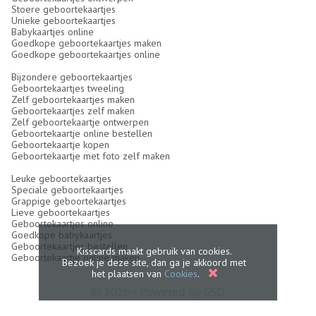
Stoere geboortekaartjes
Unieke geboortekaartjes
Babykaartjes online
Goedkope geboortekaartjes maken
Goedkope geboortekaartjes online
Bijzondere geboortekaartjes
Geboortekaartjes tweeling
Zelf geboortekaartjes maken
Geboortekaartjes zelf maken
Zelf geboortekaartje ontwerpen
Geboortekaartje online bestellen
Geboortekaartje kopen
Geboortekaartje met foto zelf maken
Leuke geboortekaartjes
Speciale geboortekaartjes
Grappige geboortekaartjes
Lieve geboortekaartjes
Geboortekaartjes online
Goedkope babykaartjes
Geboortekaartjes bestellen
Kisscards maakt gebruik van cookies.
Geboortekaartje online maken
Bezoek je deze site, dan ga je akkoord met
het plaatsen van
Cookies
.
© 2026 - Powered by
GSD