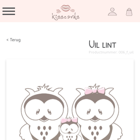
Uil lint
< Terug
Productnummer: 006_f_uil