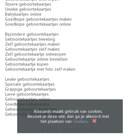
Stoere geboortekaartjes
Unieke geboortekaartjes
Babykaartjes online
Goedkope geboortekaartjes maken
Goedkope geboortekaartjes online
Bijzondere geboortekaartjes
Geboortekaartjes tweeling
Zelf geboortekaartjes maken
Geboortekaartjes zelf maken
Zelf geboortekaartje ontwerpen
Geboortekaartje online bestellen
Geboortekaartje kopen
Geboortekaartje met foto zelf maken
Leuke geboortekaartjes
Speciale geboortekaartjes
Grappige geboortekaartjes
Lieve geboortekaartjes
Geboortekaartjes online
Goedkope babykaartjes
Geboortekaartjes bestellen
Kisscards maakt gebruik van cookies.
Geboortekaartje online maken
Bezoek je deze site, dan ga je akkoord met
het plaatsen van
Cookies
.
© 2026 - Powered by
GSD