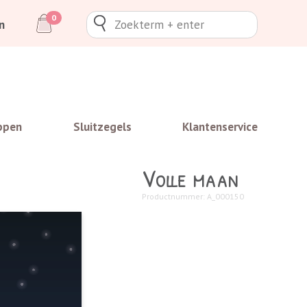
0
n
ppen
Sluitzegels
Klantenservice
Volle maan
Productnummer: A_000150