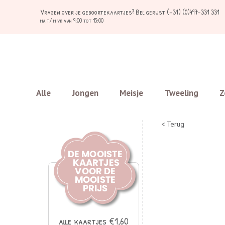
Vragen over je geboortekaartjes?
Bel gerust (+31) (0)497-331 331
ma t/ m vr van 9:00 tot 15:00
Alle
Jongen
Meisje
Tweeling
Z
< Terug
alle kaartjes €1,60