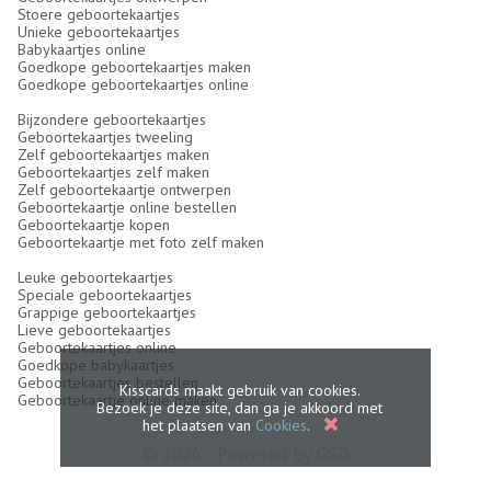
Stoere geboortekaartjes
Unieke geboortekaartjes
Babykaartjes online
Goedkope geboortekaartjes maken
Goedkope geboortekaartjes online
Bijzondere geboortekaartjes
Geboortekaartjes tweeling
Zelf geboortekaartjes maken
Geboortekaartjes zelf maken
Zelf geboortekaartje ontwerpen
Geboortekaartje online bestellen
Geboortekaartje kopen
Geboortekaartje met foto zelf maken
Leuke geboortekaartjes
Speciale geboortekaartjes
Grappige geboortekaartjes
Lieve geboortekaartjes
Geboortekaartjes online
Goedkope babykaartjes
Geboortekaartjes bestellen
Kisscards maakt gebruik van cookies.
Geboortekaartje online maken
Bezoek je deze site, dan ga je akkoord met
het plaatsen van
Cookies
.
© 2026 - Powered by
GSD