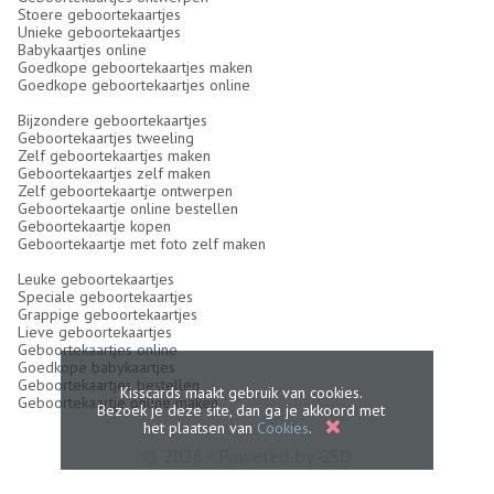
Stoere geboortekaartjes
Unieke geboortekaartjes
Babykaartjes online
Goedkope geboortekaartjes maken
Goedkope geboortekaartjes online
Bijzondere geboortekaartjes
Geboortekaartjes tweeling
Zelf geboortekaartjes maken
Geboortekaartjes zelf maken
Zelf geboortekaartje ontwerpen
Geboortekaartje online bestellen
Geboortekaartje kopen
Geboortekaartje met foto zelf maken
Leuke geboortekaartjes
Speciale geboortekaartjes
Grappige geboortekaartjes
Lieve geboortekaartjes
Geboortekaartjes online
Goedkope babykaartjes
Geboortekaartjes bestellen
Kisscards maakt gebruik van cookies.
Geboortekaartje online maken
Bezoek je deze site, dan ga je akkoord met
het plaatsen van
Cookies
.
© 2026 - Powered by
GSD