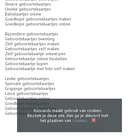
Stoere geboortekaartjes
Unieke geboortekaartjes
Babykaartjes online
Goedkope geboortekaartjes maken
Goedkope geboortekaartjes online
Bijzondere geboortekaartjes
Geboortekaartjes tweeling
Zelf geboortekaartjes maken
Geboortekaartjes zelf maken
Zelf geboortekaartje ontwerpen
Geboortekaartje online bestellen
Geboortekaartje kopen
Geboortekaartje met foto zelf maken
Leuke geboortekaartjes
Speciale geboortekaartjes
Grappige geboortekaartjes
Lieve geboortekaartjes
Geboortekaartjes online
Goedkope babykaartjes
Geboortekaartjes bestellen
Kisscards maakt gebruik van cookies.
Geboortekaartje online maken
Bezoek je deze site, dan ga je akkoord met
het plaatsen van
Cookies
.
© 2026 - Powered by
GSD