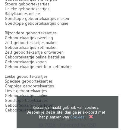
Stoere geboortekaartjes
Unieke geboortekaartjes
Babykaartjes online
Goedkope geboortekaartjes maken
Goedkope geboortekaartjes online
Bijzondere geboortekaartjes
Geboortekaartjes tweeling
Zelf geboortekaartjes maken
Geboortekaartjes zelf maken
Zelf geboortekaartje ontwerpen
Geboortekaartje online bestellen
Geboortekaartje kopen
Geboortekaartje met foto zelf maken
Leuke geboortekaartjes
Speciale geboortekaartjes
Grappige geboortekaartjes
Lieve geboortekaartjes
Geboortekaartjes online
Goedkope babykaartjes
Geboortekaartjes bestellen
Kisscards maakt gebruik van cookies.
Geboortekaartje online maken
Bezoek je deze site, dan ga je akkoord met
het plaatsen van
Cookies
.
© 2026 - Powered by
GSD