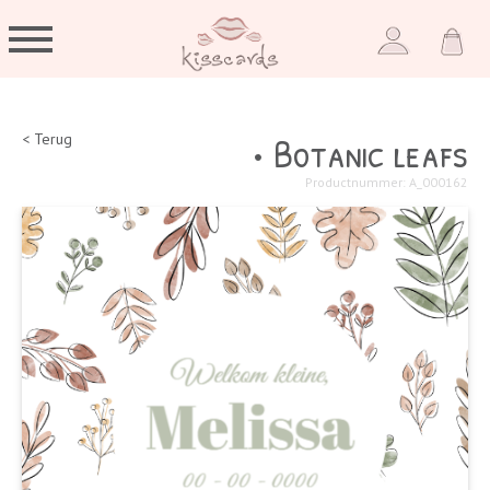
• Botanic leafs
< Terug
Productnummer: A_000162