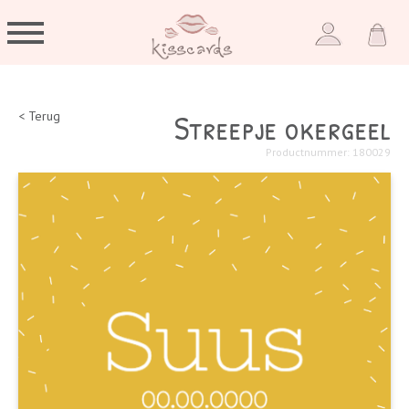
Streepje okergeel
< Terug
Productnummer: 180029