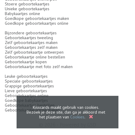
Stoere geboortekaartjes
Unieke geboortekaartjes
Babykaartjes online
Goedkope geboortekaartjes maken
Goedkope geboortekaartjes online
Bijzondere geboortekaartjes
Geboortekaartjes tweeling
Zelf geboortekaartjes maken
Geboortekaartjes zelf maken
Zelf geboortekaartje ontwerpen
Geboortekaartje online bestellen
Geboortekaartje kopen
Geboortekaartje met foto zelf maken
Leuke geboortekaartjes
Speciale geboortekaartjes
Grappige geboortekaartjes
Lieve geboortekaartjes
Geboortekaartjes online
Goedkope babykaartjes
Geboortekaartjes bestellen
Kisscards maakt gebruik van cookies.
Geboortekaartje online maken
Bezoek je deze site, dan ga je akkoord met
het plaatsen van
Cookies
.
© 2026 - Powered by
GSD