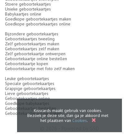
Stoere geboortekaartjes
Unieke geboortekaartjes
Babykaartjes online
Goedkope geboortekaartjes maken
Goedkope geboortekaartjes online
Bijzondere geboortekaartjes
Geboortekaartjes tweeling
Zelf geboortekaartjes maken
Geboortekaartjes zelf maken
Zelf geboortekaartje ontwerpen
Geboortekaartje online bestellen
Geboortekaartje kopen
Geboortekaartje met foto zelf maken
Leuke geboortekaartjes
Speciale geboortekaartjes
Grappige geboortekaartjes
Lieve geboortekaartjes
Geboortekaartjes online
Goedkope babykaartjes
Geboortekaartjes bestellen
Kisscards maakt gebruik van cookies.
Geboortekaartje online maken
Bezoek je deze site, dan ga je akkoord met
het plaatsen van
Cookies
.
© 2026 - Powered by
GSD