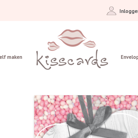
Inlogge
elf maken
Envelo