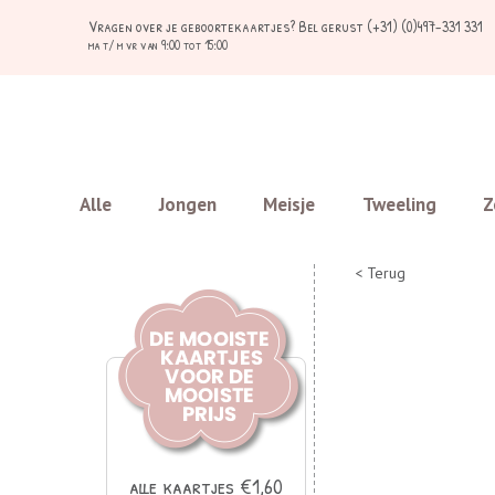
Vragen over je geboortekaartjes?
Bel gerust (+31) (0)497-331 331
ma t/ m vr van 9:00 tot 15:00
Alle
Jongen
Meisje
Tweeling
Z
< Terug
alle kaartjes €1,60