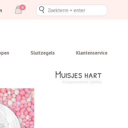
0
n
ppen
Sluitzegels
Klantenservice
Muisjes hart
Productnummer: 160016