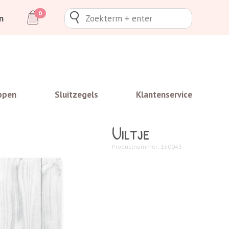
0
n
ppen
Sluitzegels
Klantenservice
Uiltje
Productnummer: 150043