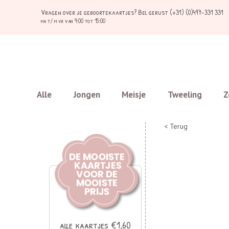
Vragen over je geboortekaartjes?
Bel gerust (+31) (0)497-331 331
ma t/ m vr van 9:00 tot 15:00
Alle
Jongen
Meisje
Tweeling
Z
< Terug
alle kaartjes €1,60