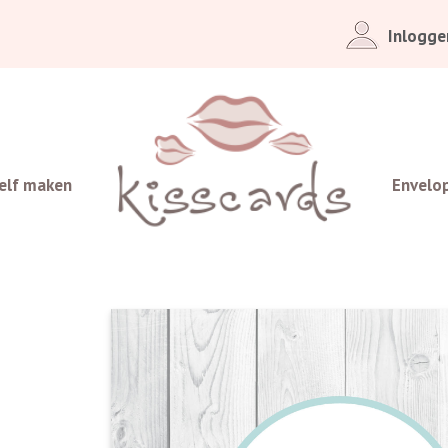
Inlogge
elf maken
Envelo