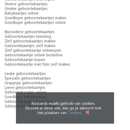
Stoere geboortekaartjes
Unieke geboortekaartjes
Babykaartjes online
Goedkope geboortekaartjes maken
Goedkope geboortekaartjes online
Bijzondere geboortekaartjes
Geboortekaartjes tweeling
Zelf geboortekaartjes maken
Geboortekaartjes zelf maken
Zelf geboortekaartje ontwerpen
Geboortekaartje online bestellen
Geboortekaartje kopen
Geboortekaartje met foto zelf maken
Leuke geboortekaartjes
Speciale geboortekaartjes
Grappige geboortekaartjes
Lieve geboortekaartjes
Geboortekaartjes online
Goedkope babykaartjes
Geboortekaartjes bestellen
Kisscards maakt gebruik van cookies.
Geboortekaartje online maken
Bezoek je deze site, dan ga je akkoord met
het plaatsen van
Cookies
.
© 2026 - Powered by
GSD