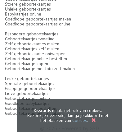
Stoere geboortekaartjes
Unieke geboortekaartjes
Babykaartjes online
Goedkope geboortekaartjes maken
Goedkope geboortekaartjes online
Bijzondere geboortekaartjes
Geboortekaartjes tweeling
Zelf geboortekaartjes maken
Geboortekaartjes zelf maken
Zelf geboortekaartje ontwerpen
Geboortekaartje online bestellen
Geboortekaartje kopen
Geboortekaartje met foto zelf maken
Leuke geboortekaartjes
Speciale geboortekaartjes
Grappige geboortekaartjes
Lieve geboortekaartjes
Geboortekaartjes online
Goedkope babykaartjes
Geboortekaartjes bestellen
Kisscards maakt gebruik van cookies.
Geboortekaartje online maken
Bezoek je deze site, dan ga je akkoord met
het plaatsen van
Cookies
.
© 2026 - Powered by
GSD