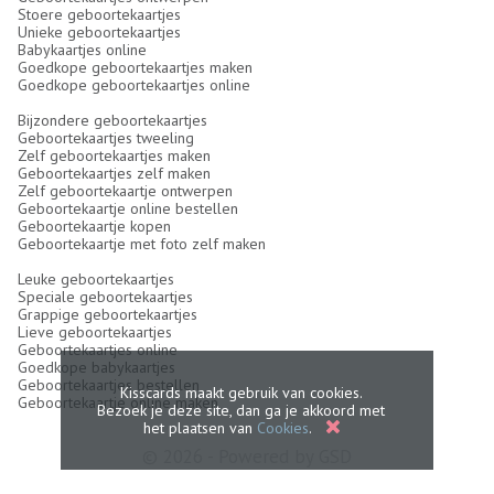
Stoere geboortekaartjes
Unieke geboortekaartjes
Babykaartjes online
Goedkope geboortekaartjes maken
Goedkope geboortekaartjes online
Bijzondere geboortekaartjes
Geboortekaartjes tweeling
Zelf geboortekaartjes maken
Geboortekaartjes zelf maken
Zelf geboortekaartje ontwerpen
Geboortekaartje online bestellen
Geboortekaartje kopen
Geboortekaartje met foto zelf maken
Leuke geboortekaartjes
Speciale geboortekaartjes
Grappige geboortekaartjes
Lieve geboortekaartjes
Geboortekaartjes online
Goedkope babykaartjes
Geboortekaartjes bestellen
Kisscards maakt gebruik van cookies.
Geboortekaartje online maken
Bezoek je deze site, dan ga je akkoord met
het plaatsen van
Cookies
.
© 2026 - Powered by
GSD