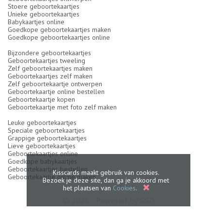
Stoere geboortekaartjes
Unieke geboortekaartjes
Babykaartjes online
Goedkope geboortekaartjes maken
Goedkope geboortekaartjes online
Bijzondere geboortekaartjes
Geboortekaartjes tweeling
Zelf geboortekaartjes maken
Geboortekaartjes zelf maken
Zelf geboortekaartje ontwerpen
Geboortekaartje online bestellen
Geboortekaartje kopen
Geboortekaartje met foto zelf maken
Leuke geboortekaartjes
Speciale geboortekaartjes
Grappige geboortekaartjes
Lieve geboortekaartjes
Geboortekaartjes online
Goedkope babykaartjes
Geboortekaartjes bestellen
Kisscards maakt gebruik van cookies.
Geboortekaartje online maken
Bezoek je deze site, dan ga je akkoord met
het plaatsen van
Cookies
.
© 2026 - Powered by
GSD