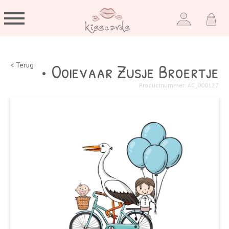
• Ooievaar Zusje Broertje
< Terug
Productnummer: AC_000127