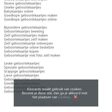
Stoere geboortekaartjes
Unieke geboortekaartjes
Babykaartjes online
Goedkope geboortekaartjes maken
Goedkope geboortekaartjes online
Bijzondere geboortekaartjes
Geboortekaartjes tweeling
Zelf geboortekaartjes maken
Geboortekaartjes zelf maken
Zelf geboortekaartje ontwerpen
Geboortekaartje online bestellen
Geboortekaartje kopen
Geboortekaartje met foto zelf maken
Leuke geboortekaartjes
Speciale geboortekaartjes
Grappige geboortekaartjes
Lieve geboortekaartjes
Geboortekaartjes online
Goedkope babykaartjes
Geboortekaartjes bestellen
Kisscards maakt gebruik van cookies.
Geboortekaartje online maken
Bezoek je deze site, dan ga je akkoord met
het plaatsen van
Cookies
.
© 2026 - Powered by
GSD