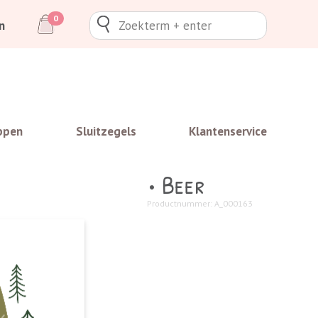
0
n
ppen
Sluitzegels
Klantenservice
• Beer
Productnummer: A_000163