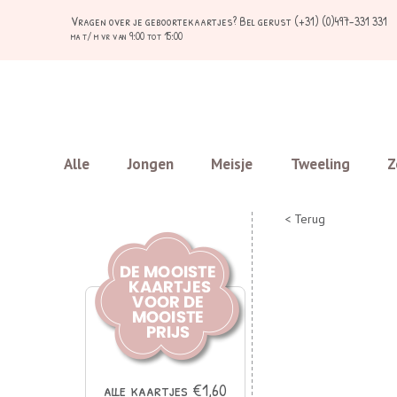
Vragen over je geboortekaartjes?
Bel gerust (+31) (0)497-331 331
ma t/ m vr van 9:00 tot 15:00
Alle
Jongen
Meisje
Tweeling
Z
< Terug
alle kaartjes €1,60