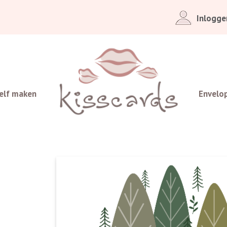
Inlogge
elf maken
Envelo